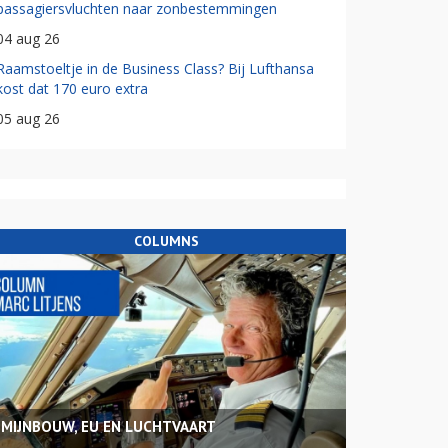
passagiersvluchten naar zonbestemmingen
04 aug 26
Raamstoeltje in de Business Class? Bij Lufthansa
kost dat 170 euro extra
05 aug 26
COLUMNS
MIJNBOUW, EU EN LUCHTVAART