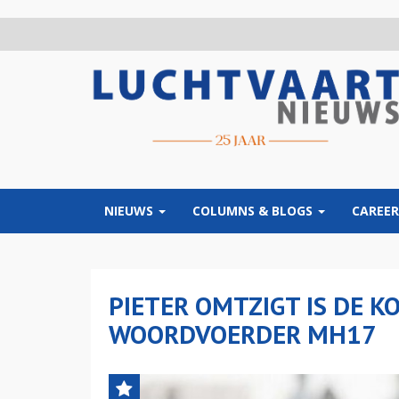
Overslaan
en
naar
de
inhoud
gaan
NIEUWS
COLUMNS & BLOGS
CAREER
PIETER OMTZIGT IS DE K
WOORDVOERDER MH17