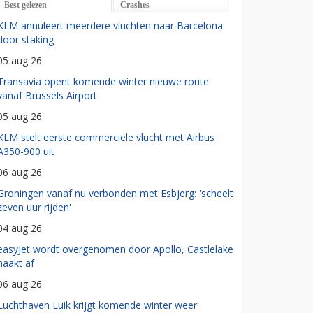
Best gelezen
Crashes
KLM annuleert meerdere vluchten naar Barcelona
door staking
05 aug 26
Transavia opent komende winter nieuwe route
vanaf Brussels Airport
05 aug 26
KLM stelt eerste commerciële vlucht met Airbus
A350-900 uit
06 aug 26
Groningen vanaf nu verbonden met Esbjerg: 'scheelt
zeven uur rijden'
04 aug 26
easyJet wordt overgenomen door Apollo, Castlelake
haakt af
06 aug 26
Luchthaven Luik krijgt komende winter weer