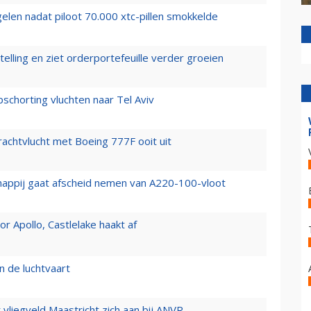
elen nadat piloot 70.000 xtc-pillen smokkelde
elling en ziet orderportefeuille verder groeien
chorting vluchten naar Tel Aviv
vrachtvlucht met Boeing 777F ooit uit
happij gaat afscheid nemen van A220-100-vloot
 Apollo, Castlelake haakt af
n de luchtvaart
t vliegveld Maastricht zich aan bij ANVR