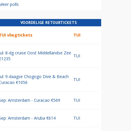
Meer polls
VOORDELIGE RETOURTICKETS
TUI vliegtickets
TUI
Jul: 8-dg cruise Oost Middellandse Zee
TUI
€1235
Jul: 9-daagse Chogogo Dive & Beach
TUI
Curacao €1056
Sep: Amsterdam - Curacao €569
TUI
Sep: Amsterdam - Aruba €614
TUI