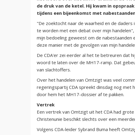
de druk van de ketel. Hij kwam in opspraa
tijdens een bijeenkomst met nabestaanden
"De zoektocht naar de waarheid en de daders is 
te worden met een debat over mijn handelen", z
mijn bedoeling geweest om de nabestaanden en
deze manier met de gevolgen van mijn handelen
De CDA'er zei eerder al het te betreuren dat h
woord te laten over de MH17-ramp. Dat gebeu
van slachtoffers.
Over het handelen van Omtzigt was veel comm
regeringspartij CDA spreekt dinsdag nog met h
door hem het MH17-dossier af te pakken.
Vertrek
Een vertrek van Omtzigt uit het CDA had grote
Christenunie beschikt slechts over een meerde
Volgens CDA-leider Sybrand Buma heeft Omtzigt 