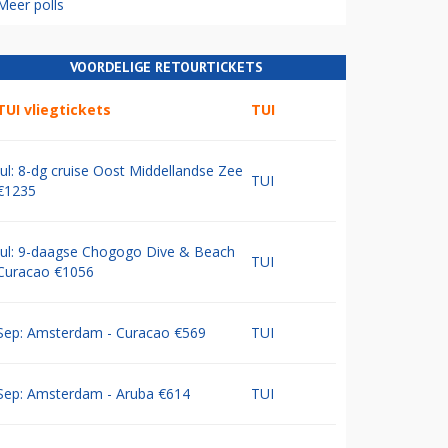
Meer polls
VOORDELIGE RETOURTICKETS
TUI vliegtickets
TUI
Jul: 8-dg cruise Oost Middellandse Zee
TUI
€1235
Jul: 9-daagse Chogogo Dive & Beach
TUI
Curacao €1056
Sep: Amsterdam - Curacao €569
TUI
Sep: Amsterdam - Aruba €614
TUI