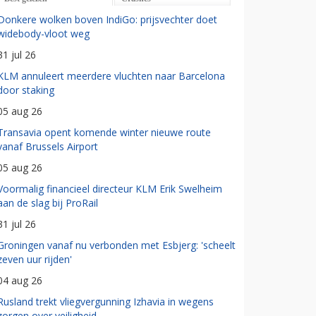
Donkere wolken boven IndiGo: prijsvechter doet
widebody-vloot weg
31 jul 26
KLM annuleert meerdere vluchten naar Barcelona
door staking
05 aug 26
Transavia opent komende winter nieuwe route
vanaf Brussels Airport
05 aug 26
Voormalig financieel directeur KLM Erik Swelheim
aan de slag bij ProRail
31 jul 26
Groningen vanaf nu verbonden met Esbjerg: 'scheelt
zeven uur rijden'
04 aug 26
Rusland trekt vliegvergunning Izhavia in wegens
zorgen over veiligheid