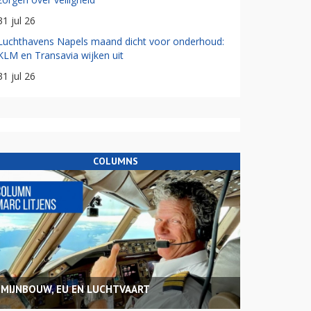
31 jul 26
Luchthavens Napels maand dicht voor onderhoud:
KLM en Transavia wijken uit
31 jul 26
COLUMNS
MIJNBOUW, EU EN LUCHTVAART