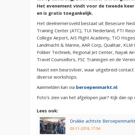
Het evenement vindt voor de tweede keer pl
en is gratis toegankelijk.
Het deelnemersveld bestaat uit Besecure Ned
Training Center (ATC), TUI Nederland, FTI Reiz
College Airport, AIS Flight Academy, TIO Hoges
Landmacht & Marine, AAR Corp, Qualitair, KLM C
Fokker Techniek, Regional Jet Center, Nayak Ai
Travel Counsellors, FSC Trainingen en de Vere
Naast een beursvloer, waar uitgebreid contac
diverse workshops.
Aanmelden kan via
beroepenmarkt.nl
.
Foto's zien van het afgelopen jaar? Kijk dan op
Lees ook:
Drukke achtste Beroepenmarkt v
03-11-2018, 17:56