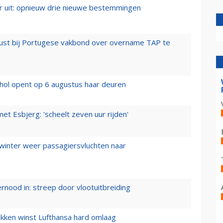
er uit: opnieuw drie nieuwe bestemmingen
rust bij Portugese vakbond over overname TAP te
hol opent op 6 augustus haar deuren
t Esbjerg: 'scheelt zeven uur rijden'
 winter weer passagiersvluchten naar
ernood in: streep door vlootuitbreiding
ukken winst Lufthansa hard omlaag