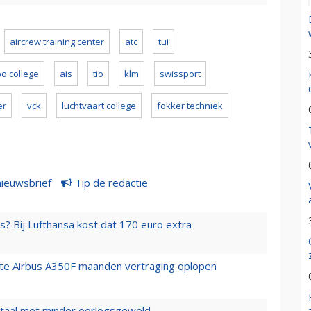
aircrew training center
atc
tui
o college
ais
tio
klm
swissport
er
vck
luchtvaart college
fokker techniek
nieuwsbrief
Tip de redactie
s? Bij Lufthansa kost dat 170 euro extra
rste Airbus A350F maanden vertraging oplopen
wartaal met minder oorlogsgeweld