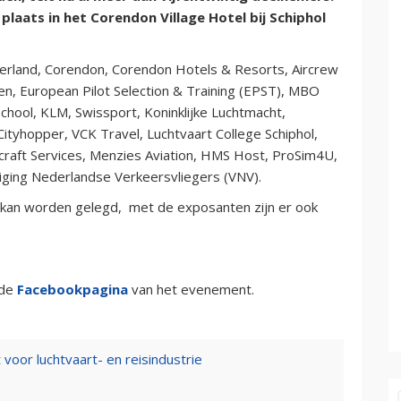
aats in het Corendon Village Hotel bij Schiphol
erland, Corendon, Corendon Hotels & Resorts, Aircrew
en, European Pilot Selection & Training (EPST), MBO
chool, KLM, Swissport, Koninklijke Luchtmacht,
ityhopper, VCK Travel, Luchtvaart College Schiphol,
rcraft Services, Menzies Aviation, HMS Host, ProSim4U,
niging Nederlandse Verkeersvliegers (VNV).
t kan worden gelegd, met de exposanten zijn er ook
 de
Facebookpagina
van het evenement.
oor luchtvaart- en reisindustrie