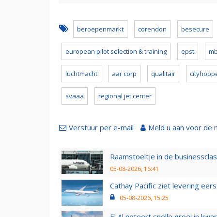
beroepenmarkt
corendon
besecure
european pilot selection & training
epst
mb
luchtmacht
aar corp
qualitair
cityhopp
svaaa
regional jet center
Verstuur per e-mail
Meld u aan voor de 
Raamstoeltje in de businessclas
05-08-2026, 16:41
Cathay Pacific ziet levering ee
05-08-2026, 15:25
El Al noteert snelle groei in k