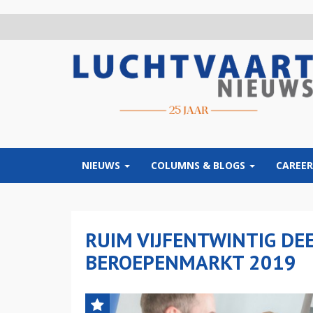
Overslaan
en
naar
de
inhoud
gaan
NIEUWS
COLUMNS & BLOGS
CAREER
RUIM VIJFENTWINTIG DE
BEROEPENMARKT 2019