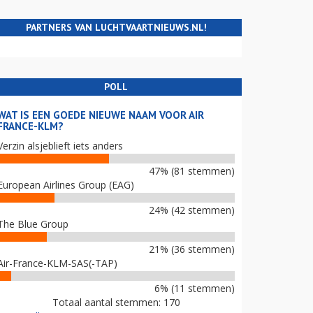
PARTNERS VAN LUCHTVAARTNIEUWS.NL!
POLL
WAT IS EEN GOEDE NIEUWE NAAM VOOR AIR
FRANCE-KLM?
Verzin alsjeblieft iets anders
47% (81 stemmen)
European Airlines Group (EAG)
24% (42 stemmen)
The Blue Group
21% (36 stemmen)
Air-France-KLM-SAS(-TAP)
6% (11 stemmen)
Totaal aantal stemmen: 170