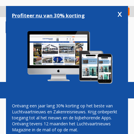
Overslaan
en
x
Digitaal Magazine
Registreer
Check in
naar
Profiteer nu van 30% korting
de
inhoud
gaan
Magazine
Podcasts
Vacatures
Toggl
naviga
Ontvang een jaar lang 30% korting op het beste van
Luchtvaartnieuws en Zakenreisnieuws. Krijg onbeperkt
toegang tot al het nieuws en de bijbehorende Apps.
TU DELFT NEEMT AFSCHEID
Ontvang tevens 12 maanden het Luchtvaartnieuws
VAN BOEING 737
Magazine in de mail of op de mat.