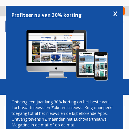
Overslaan
en
x
Digitaal Magazine
Registreer
Check in
naar
Profiteer nu van 30% korting
de
inhoud
gaan
Magazine
Podcasts
Vacatures
Toggl
naviga
Ontvang een jaar lang 30% korting op het beste van
Luchtvaartnieuws en Zakenreisnieuws. Krijg onbeperkt
toegang tot al het nieuws en de bijbehorende Apps.
VIJF DODEN BIJ
Ontvang tevens 12 maanden het Luchtvaartnieuws
VLIEGTUIGCRASH IN
Magazine in de mail of op de mat.