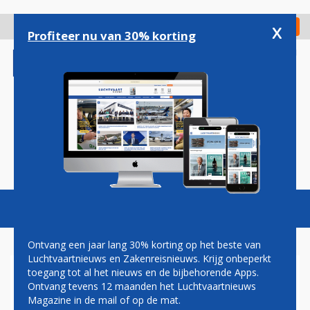
Overslaan
en
x
Digitaal Magazine
Registreer
Check in
naar
Profiteer nu van 30% korting
de
inhoud
gaan
Magazine
Podcasts
Vacatures
Toggl
naviga
Ontvang een jaar lang 30% korting op het beste van
Luchtvaartnieuws en Zakenreisnieuws. Krijg onbeperkt
toegang tot al het nieuws en de bijbehorende Apps.
AANBESTEDING
Ontvang tevens 12 maanden het Luchtvaartnieuws
Magazine in de mail of op de mat.