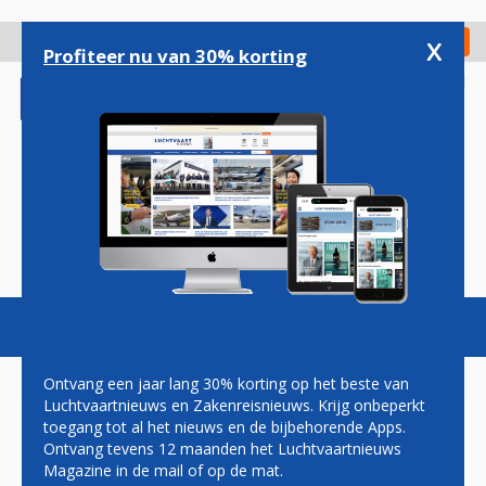
Overslaan
en
x
Digitaal Magazine
Registreer
Check in
naar
Profiteer nu van 30% korting
de
inhoud
gaan
Magazine
Podcasts
Vacatures
Toggl
naviga
Ontvang een jaar lang 30% korting op het beste van
Luchtvaartnieuws en Zakenreisnieuws. Krijg onbeperkt
toegang tot al het nieuws en de bijbehorende Apps.
DEFENSIE IN DE FOUT BIJ
Ontvang tevens 12 maanden het Luchtvaartnieuws
FERRYVLUCHTEN FOKKERS
Magazine in de mail of op de mat.