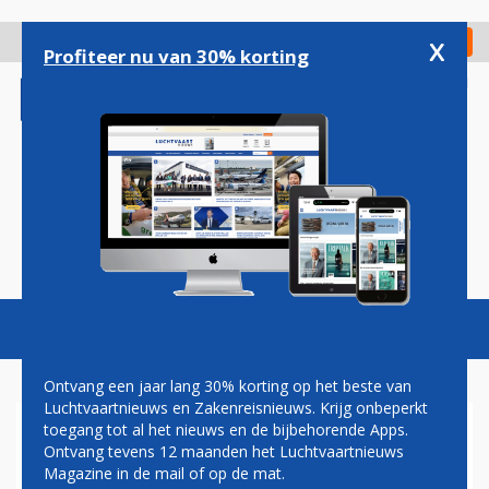
Overslaan
en
x
Digitaal Magazine
Registreer
Check in
naar
Profiteer nu van 30% korting
de
inhoud
gaan
Magazine
Podcasts
Vacatures
Toggl
naviga
Ontvang een jaar lang 30% korting op het beste van
Luchtvaartnieuws en Zakenreisnieuws. Krijg onbeperkt
toegang tot al het nieuws en de bijbehorende Apps.
AIR PEACE
Ontvang tevens 12 maanden het Luchtvaartnieuws
Magazine in de mail of op de mat.