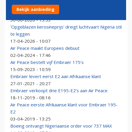
Air Peace breidt Embraer-vloot verder uit met komst
Bekijk aanbieding
van E175
30-06-2026 - 13:53
'Opgeblazen kerosineprijs' dreigt luchtvaart Nigeria stil
te leggen
17-04-2026 - 10:07
Air Peace maakt Europees debuut
02-04-2024 - 17:46
Air Peace bestelt vijf Embraer 175's
15-09-2023 - 10:59
Embraer levert eerst E2 aan Afrikaanse klant
27-01-2021 - 20:27
Embraer verkoopt drie E195-E2's aan Air Peace
18-11-2019 - 08:16
Air Peace eerste Afrikaanse klant voor Embraer 195-
E2
03-04-2019 - 13:25
Boeing ontvangt Nigeriaanse order voor 737 MAX