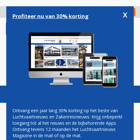
Overslaan
en
x
Digitaal Magazine
Registreer
Check in
naar
Profiteer nu van 30% korting
de
inhoud
gaan
Magazine
Podcasts
Vacatures
Toggl
naviga
Ontvang een jaar lang 30% korting op het beste van
Luchtvaartnieuws en Zakenreisnieuws. Krijg onbeperkt
toegang tot al het nieuws en de bijbehorende Apps.
EMBRAER LEVERT EERST E2
Ontvang tevens 12 maanden het Luchtvaartnieuws
AAN AFRIKAANSE KLANT
Magazine in de mail of op de mat.