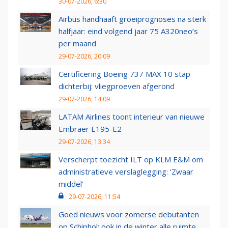
30-07-2026, 6:30
Airbus handhaaft groeiprognoses na sterk
halfjaar: eind volgend jaar 75 A320neo’s
per maand
29-07-2026, 20:09
Certificering Boeing 737 MAX 10 stap
dichterbij: vliegproeven afgerond
29-07-2026, 14:09
LATAM Airlines toont interieur van nieuwe
Embraer E195-E2
29-07-2026, 13:34
Verscherpt toezicht ILT op KLM E&M om
administratieve verslaglegging: ‘Zwaar
middel’
29-07-2026, 11:54
Goed nieuws voor zomerse debutanten
op Schiphol: ook in de winter alle ruimte