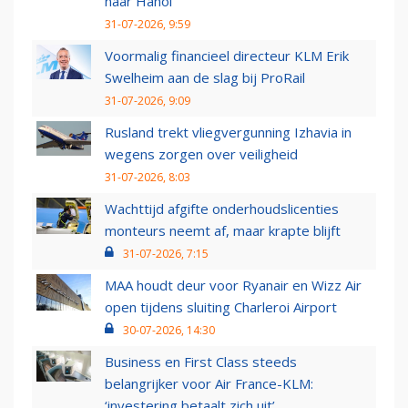
naar Hanoi
31-07-2026, 9:59
Voormalig financieel directeur KLM Erik
Swelheim aan de slag bij ProRail
31-07-2026, 9:09
Rusland trekt vliegvergunning Izhavia in
wegens zorgen over veiligheid
31-07-2026, 8:03
Wachttijd afgifte onderhoudslicenties
monteurs neemt af, maar krapte blijft
31-07-2026, 7:15
MAA houdt deur voor Ryanair en Wizz Air
open tijdens sluiting Charleroi Airport
30-07-2026, 14:30
Business en First Class steeds
belangrijker voor Air France-KLM:
‘investering betaalt zich uit’