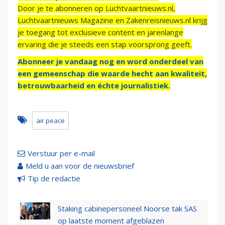
Door je te abonneren op Luchtvaartnieuws.nl,
Luchtvaartnieuws Magazine en Zakenreisnieuws.nl krijg
je toegang tot exclusieve content en jarenlange
ervaring die je steeds een stap voorsprong geeft.
Abonneer je vandaag nog en word onderdeel van
een gemeenschap die waarde hecht aan kwaliteit,
betrouwbaarheid en échte journalistiek.
air peace
Verstuur per e-mail
Meld u aan voor de nieuwsbrief
Tip de redactie
Staking cabinepersoneel Noorse tak SAS
op laatste moment afgeblazen