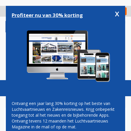
Overslaan
en
x
Digitaal Magazine
Registreer
Check in
naar
Profiteer nu van 30% korting
de
inhoud
gaan
Magazine
Podcasts
Vacatures
Toggl
naviga
Ontvang een jaar lang 30% korting op het beste van
Luchtvaartnieuws en Zakenreisnieuws. Krijg onbeperkt
toegang tot al het nieuws en de bijbehorende Apps.
ANALYSEBUREAU
Ontvang tevens 12 maanden het Luchtvaartnieuws
LUCHTVAARTVOORVALLEN
Magazine in de mail of op de mat.