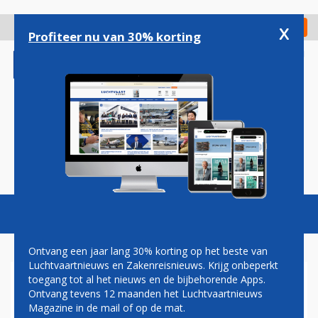
Overslaan
en
x
Digitaal Magazine
Registreer
Check in
naar
Profiteer nu van 30% korting
de
inhoud
gaan
Magazine
Podcasts
Vacatures
Toggl
naviga
Ontvang een jaar lang 30% korting op het beste van
Luchtvaartnieuws en Zakenreisnieuws. Krijg onbeperkt
toegang tot al het nieuws en de bijbehorende Apps.
ANALYSEBUREAU
Ontvang tevens 12 maanden het Luchtvaartnieuws
LUCHTVAARTVOORVALLEN
Magazine in de mail of op de mat.