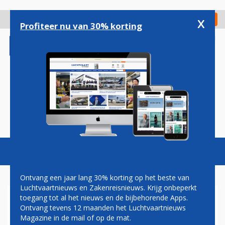
Overslaan
en
x
Digitaal Magazine
Registreer
Check in
naar
Profiteer nu van 30% korting
de
inhoud
gaan
Magazine
Podcasts
Vacatures
Toggl
naviga
Ontvang een jaar lang 30% korting op het beste van
Luchtvaartnieuws en Zakenreisnieuws. Krijg onbeperkt
toegang tot al het nieuws en de bijbehorende Apps.
ANTWERPEN
Ontvang tevens 12 maanden het Luchtvaartnieuws
Magazine in de mail of op de mat.