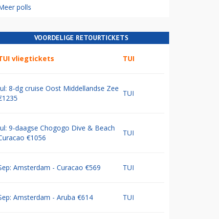
Meer polls
VOORDELIGE RETOURTICKETS
TUI vliegtickets
TUI
Jul: 8-dg cruise Oost Middellandse Zee
TUI
€1235
Jul: 9-daagse Chogogo Dive & Beach
TUI
Curacao €1056
Sep: Amsterdam - Curacao €569
TUI
Sep: Amsterdam - Aruba €614
TUI