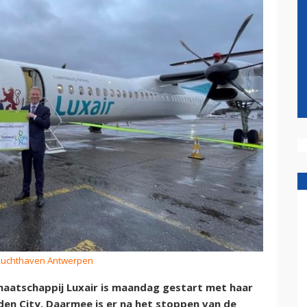
 Luchthaven Antwerpen
atschappij Luxair is maandag gestart met haar
den City. Daarmee is er na het stoppen van de