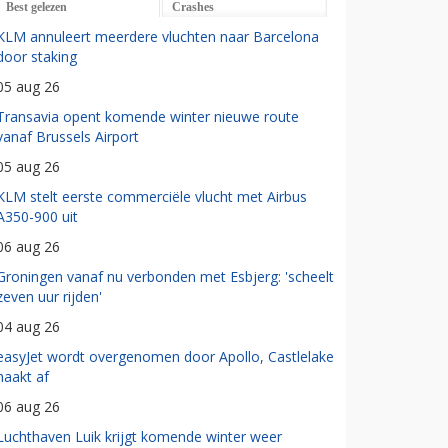
Best gelezen
Crashes
KLM annuleert meerdere vluchten naar Barcelona
door staking
05 aug 26
Transavia opent komende winter nieuwe route
vanaf Brussels Airport
05 aug 26
KLM stelt eerste commerciële vlucht met Airbus
A350-900 uit
06 aug 26
Groningen vanaf nu verbonden met Esbjerg: 'scheelt
zeven uur rijden'
04 aug 26
easyJet wordt overgenomen door Apollo, Castlelake
haakt af
06 aug 26
Luchthaven Luik krijgt komende winter weer