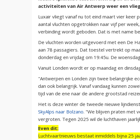
activiteiten van Air Antwerp weer een vlie
Luxair vliegt vanaf nu tot eind maart vier keer
aantal vluchten opgetrokken naar vijf per we
verbinding wordt geboden. Dat is met name belan
De vluchten worden uitgevoerd met een De Ha
aan 78 passagiers. Dat toestel vertrekt op m
donderdag en vrijdag om 19:45u. De woensdagvl
Vanuit Londen wordt er op maandag en dinsda
"Antwerpen en Londen zijn twee belangrijke eco
dan ook belangrijk. Vanaf vandaag kunnen zowel
tijd van de ene naar de andere grootstad reiz
Het is deze winter de tweede nieuwe lijndienst
SkyAlps naar Bolzano
. "We blijven praten met 
vergroten. Tegen 2025 wil de luchthaven jaarl
Even dit:
Luchtvaartnieuws bestaat inmiddels bijna 25 jaa