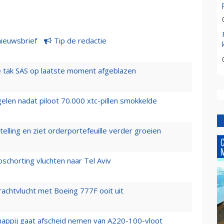
nieuwsbrief
Tip de redactie
 tak SAS op laatste moment afgeblazen
elen nadat piloot 70.000 xtc-pillen smokkelde
elling en ziet orderportefeuille verder groeien
chorting vluchten naar Tel Aviv
vrachtvlucht met Boeing 777F ooit uit
happij gaat afscheid nemen van A220-100-vloot