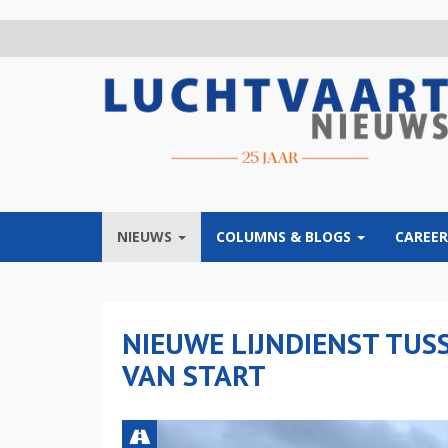
Overslaan
en
naar
de
inhoud
gaan
NIEUWS
COLUMNS & BLOGS
CAREER
NIEUWE LIJNDIENST TU
VAN START