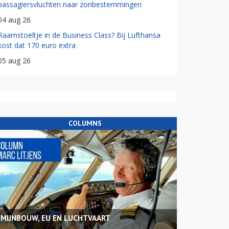
passagiersvluchten naar zonbestemmingen
04 aug 26
Raamstoeltje in de Business Class? Bij Lufthansa
kost dat 170 euro extra
05 aug 26
COLUMNS
MIJNBOUW, EU EN LUCHTVAART