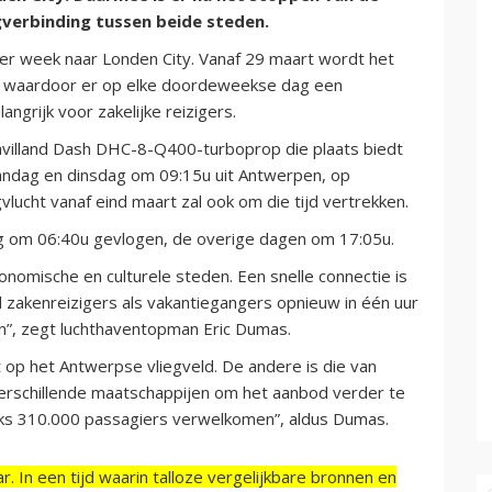
gverbinding tussen beide steden.
 per week naar Londen City. Vanaf 29 maart wordt het
ek, waardoor er op elke doordeweekse dag een
grijk voor zakelijke reizigers.
villand Dash DHC-8-Q400-turboprop die plaats biedt
aandag en dinsdag om 09:15u uit Antwerpen, op
ucht vanaf eind maart zal ook om die tijd vertrekken.
g om 06:40u gevlogen, de overige dagen om 17:05u.
nomische en culturele steden. Een snelle connectie is
 zakenreizigers als vakantiegangers opnieuw in één uur
en”, zegt luchthaventopman Eric Dumas.
 op het Antwerpse vliegveld. De andere is die van
verschillende maatschappijen om het aanbod verder te
ijks 310.000 passagiers verwelkomen”, aldus Dumas.
r. In een tijd waarin talloze vergelijkbare bronnen en