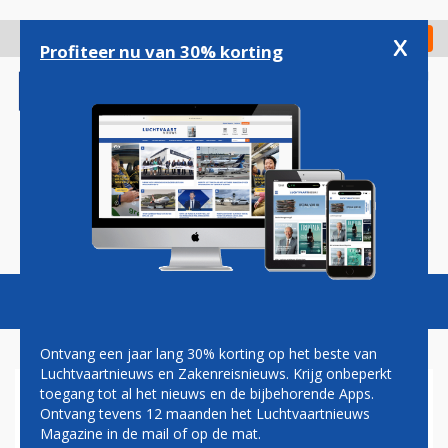
Overslaan
en
x
Digitaal Magazine
Registreer
Check in
naar
Profiteer nu van 30% korting
de
inhoud
gaan
Magazine
Podcasts
Vacatures
Toggl
naviga
Ontvang een jaar lang 30% korting op het beste van
Luchtvaartnieuws en Zakenreisnieuws. Krijg onbeperkt
toegang tot al het nieuws en de bijbehorende Apps.
APU
Ontvang tevens 12 maanden het Luchtvaartnieuws
Magazine in de mail of op de mat.