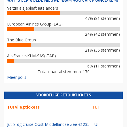
WAT IS EEN GOEDE NIEUWE NAAM VOOR AIR FRANCE-KLM?
Verzin alsjeblieft iets anders
47% (81 stemmen)
European Airlines Group (EAG)
24% (42 stemmen)
The Blue Group
21% (36 stemmen)
Air-France-KLM-SAS(-TAP)
6% (11 stemmen)
Totaal aantal stemmen: 170
Meer polls
VOORDELIGE RETOURTICKETS
TUI vliegtickets
TUI
Jul: 8-dg cruise Oost Middellandse Zee €1235
TUI