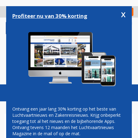
Overslaan
en
x
Digitaal Magazine
Registreer
Check in
naar
Profiteer nu van 30% korting
de
inhoud
gaan
Magazine
Podcasts
Vacatures
Toggl
naviga
Ontvang een jaar lang 30% korting op het beste van
Luchtvaartnieuws en Zakenreisnieuws. Krijg onbeperkt
toegang tot al het nieuws en de bijbehorende Apps.
AVIANCA BRASIL
Ontvang tevens 12 maanden het Luchtvaartnieuws
Magazine in de mail of op de mat.