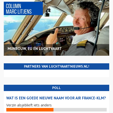
MIJNBOUW, EU EN LUCHTVAART
PARTNERS VAN LUCHTVAARTNIEUWS.NL!
POLL
WAT IS EEN GOEDE NIEUWE NAAM VOOR AIR FRANCE-KLM?
Verzin alsjeblieft iets anders