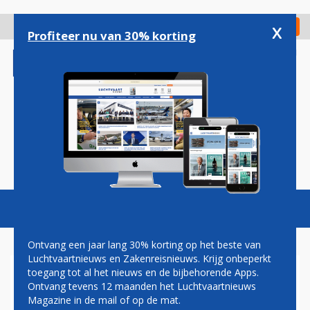
Overslaan
en
x
Digitaal Magazine
Registreer
Check in
naar
Profiteer nu van 30% korting
de
inhoud
gaan
Magazine
Podcasts
Vacatures
Toggl
naviga
Ontvang een jaar lang 30% korting op het beste van
Luchtvaartnieuws en Zakenreisnieuws. Krijg onbeperkt
toegang tot al het nieuws en de bijbehorende Apps.
BEIROET
Ontvang tevens 12 maanden het Luchtvaartnieuws
Magazine in de mail of op de mat.