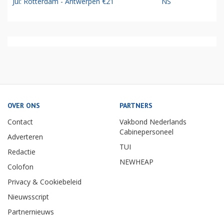
Jul: Rotterdam - Antwerpen €21
NS
OVER ONS
PARTNERS
Contact
Vakbond Nederlands
Cabinepersoneel
Adverteren
TUI
Redactie
NEWHEAP
Colofon
Privacy & Cookiebeleid
Nieuwsscript
Partnernieuws