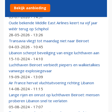
Na Thai Airways keert ook MEA na jaren afwezigheid
Bekijk aanbieding
terug op Schiphol
03-07-2026 - 14:51
Oude bekende Middle East Airlines keert na vijf jaar
wéér terug op Schiphol
28-05-2026 - 13:26
Transavia vliegt tot maandag niet naar Beiroet
04-03-2026 - 10:45
Libanon scherpt beveiliging van enige luchthaven aan
15-10-2024 - 14:10
Luchthaven Beiroet verbiedt piepers en walkietalkies
vanwege explosiegevaar
19-09-2024 - 13:09
Air France hervat vluchtuitvoering richting Libanon
14-08-2024 - 11:15
Lange rijen en onrust op luchthaven Beiroet: mensen
proberen Libanon snel te verlaten
05-08-2024 - 17:07