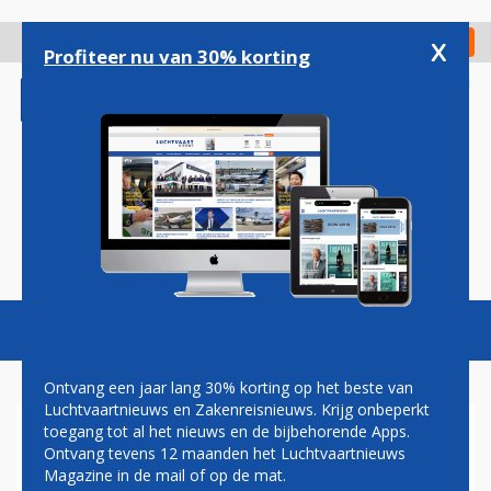
Overslaan
en
x
Digitaal Magazine
Registreer
Check in
naar
Profiteer nu van 30% korting
de
inhoud
gaan
Magazine
Podcasts
Vacatures
Toggl
naviga
Ontvang een jaar lang 30% korting op het beste van
Luchtvaartnieuws en Zakenreisnieuws. Krijg onbeperkt
toegang tot al het nieuws en de bijbehorende Apps.
BEVEILIGERS
Ontvang tevens 12 maanden het Luchtvaartnieuws
Magazine in de mail of op de mat.