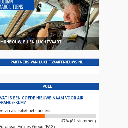
MIJNBOUW, EU EN LUCHTVAART
PARTNERS VAN LUCHTVAARTNIEUWS.NL!
POLL
WAT IS EEN GOEDE NIEUWE NAAM VOOR AIR
FRANCE-KLM?
Verzin alsjeblieft iets anders
47% (81 stemmen)
European Airlines Group (EAG)