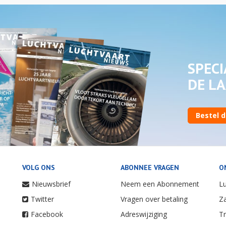
SPECI
DE LA
Bestel d
VOLG ONS
ABONNEE VRAGEN
O
Nieuwsbrief
Neem een Abonnement
Lu
Twitter
Vragen over betaling
Za
Facebook
Adreswijziging
Tr