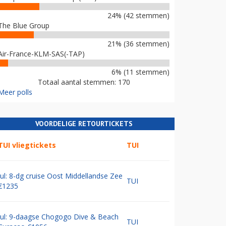
24% (42 stemmen)
The Blue Group
21% (36 stemmen)
Air-France-KLM-SAS(-TAP)
6% (11 stemmen)
Totaal aantal stemmen: 170
Meer polls
VOORDELIGE RETOURTICKETS
TUI vliegtickets
TUI
Jul: 8-dg cruise Oost Middellandse Zee
TUI
€1235
Jul: 9-daagse Chogogo Dive & Beach
TUI