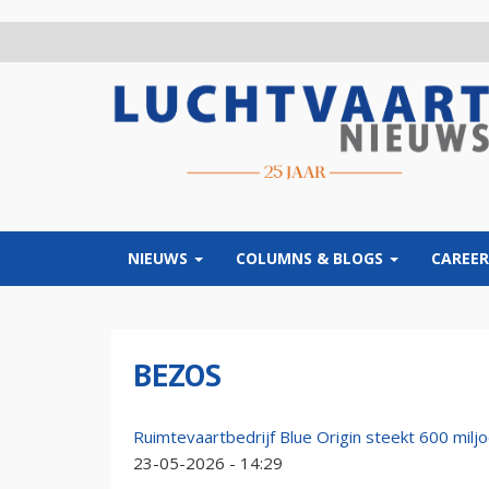
Overslaan
en
naar
de
inhoud
gaan
NIEUWS
COLUMNS & BLOGS
CAREER
BEZOS
Ruimtevaartbedrijf Blue Origin steekt 600 miljoe
23-05-2026 - 14:29