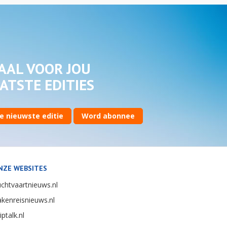
AAL VOOR JOU
ATSTE EDITIES
e nieuwste editie
Word abonnee
NZE WEBSITES
chtvaartnieuws.nl
kenreisnieuws.nl
iptalk.nl