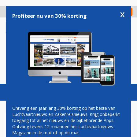
Overslaan
en
x
Digitaal Magazine
Registreer
Check in
naar
Profiteer nu van 30% korting
de
inhoud
gaan
Magazine
Podcasts
Vacatures
Toggl
naviga
Ontvang een jaar lang 30% korting op het beste van
Luchtvaartnieuws en Zakenreisnieuws. Krijg onbeperkt
toegang tot al het nieuws en de bijbehorende Apps.
BONAIRE
Ontvang tevens 12 maanden het Luchtvaartnieuws
Magazine in de mail of op de mat.