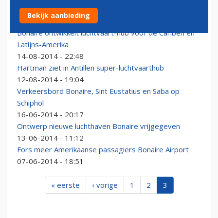
Fokkers spelen steeds dominantere rol bij InselAir
Bekijk aanbieding
16-08-2014 - 10:55
Bonaire ontwikkelt luchtvaart-hub voor de Cariben en
Latijns-Amerika
14-08-2014 - 22:48
Hartman ziet in Antillen super-luchtvaarthub
12-08-2014 - 19:04
Verkeersbord Bonaire, Sint Eustatius en Saba op
Schiphol
16-06-2014 - 20:17
Ontwerp nieuwe luchthaven Bonaire vrijgegeven
13-06-2014 - 11:12
Fors meer Amerikaanse passagiers Bonaire Airport
07-06-2014 - 18:51
« eerste
‹ vorige
1
2
3