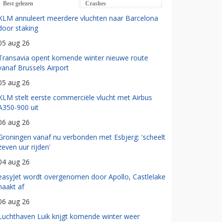
Best gelezen
Crashes
KLM annuleert meerdere vluchten naar Barcelona
door staking
05 aug 26
Transavia opent komende winter nieuwe route
vanaf Brussels Airport
05 aug 26
KLM stelt eerste commerciële vlucht met Airbus
A350-900 uit
06 aug 26
Groningen vanaf nu verbonden met Esbjerg: 'scheelt
zeven uur rijden'
04 aug 26
easyJet wordt overgenomen door Apollo, Castlelake
haakt af
06 aug 26
Luchthaven Luik krijgt komende winter weer