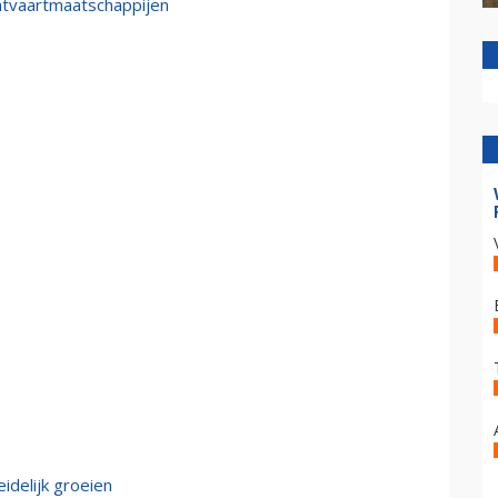
htvaartmaatschappijen
idelijk groeien