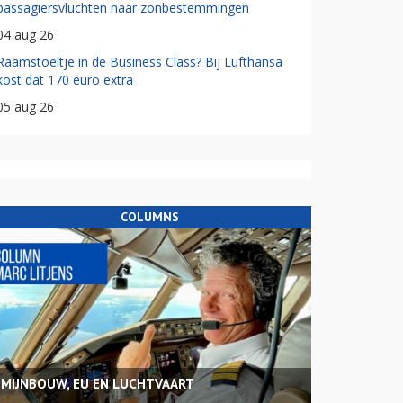
passagiersvluchten naar zonbestemmingen
04 aug 26
Raamstoeltje in de Business Class? Bij Lufthansa
kost dat 170 euro extra
05 aug 26
COLUMNS
MIJNBOUW, EU EN LUCHTVAART