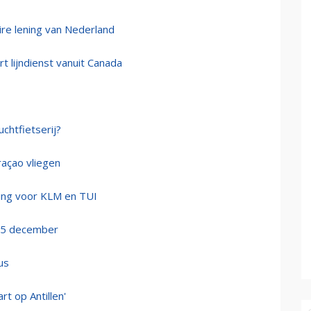
ire lening van Nederland
t lijndienst vanuit Canada
uchtfietserij?
raçao vliegen
ging voor KLM en TUI
 15 december
us
rt op Antillen'