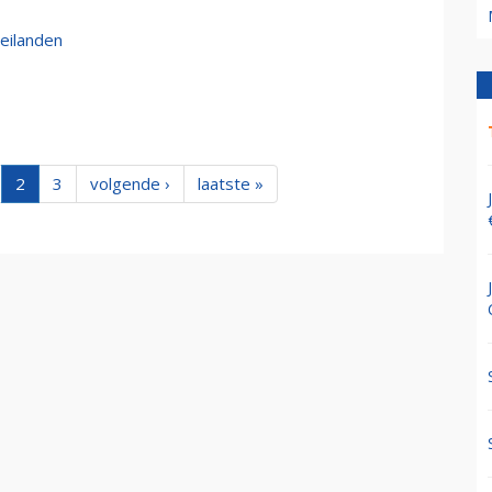
-eilanden
2
3
volgende ›
laatste »