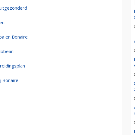
 uitgezonderd
den
uba en Bonaire
ribbean
reidingsplan
j Bonaire
L