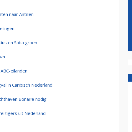
hten naar Antillen
elingen
tius en Saba groen
own
t ABC-eilanden
val in Caribisch Nederland
uchthaven Bonaire nodig'
reizigers uit Nederland