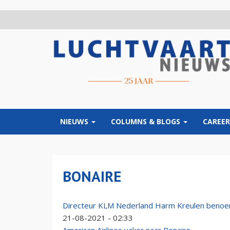
Overslaan
en
naar
de
inhoud
gaan
NIEUWS
COLUMNS & BLOGS
CAREER
BONAIRE
Directeur KLM Nederland Harm Kreulen benoe
21-08-2021 - 02:33