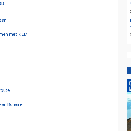
is'
aar
samen met KLM
route
aar Bonaire