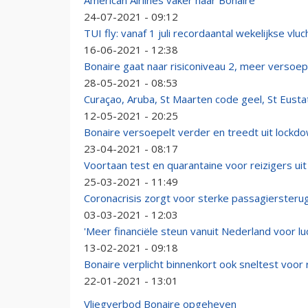
American Airlines vaker naar Bonaire
24-07-2021 - 09:12
TUI fly: vanaf 1 juli recordaantal wekelijkse vluc
16-06-2021 - 12:38
Bonaire gaat naar risiconiveau 2, meer versoep
28-05-2021 - 08:53
Curaçao, Aruba, St Maarten code geel, St Eusta
12-05-2021 - 20:25
Bonaire versoepelt verder en treedt uit lockd
23-04-2021 - 08:17
Voortaan test en quarantaine voor reizigers ui
25-03-2021 - 11:49
Coronacrisis zorgt voor sterke passagiersterug
03-03-2021 - 12:03
'Meer financiële steun vanuit Nederland voor l
13-02-2021 - 09:18
Bonaire verplicht binnenkort ook sneltest voor 
22-01-2021 - 13:01
Vliegverbod Bonaire opgeheven