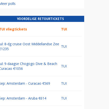
Meer polls
VOORDELIGE RETOURTICKETS
TUI vliegtickets
TUI
Jul: 8-dg cruise Oost Middellandse Zee
TUI
€1235
Jul: 9-daagse Chogogo Dive & Beach
TUI
Curacao €1056
Sep: Amsterdam - Curacao €569
TUI
Sep: Amsterdam - Aruba €614
TUI