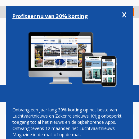
Overslaan
en
x
Digitaal Magazine
Registreer
Check in
naar
Profiteer nu van 30% korting
de
inhoud
gaan
Magazine
Podcasts
Vacatures
Toggl
naviga
Ontvang een jaar lang 30% korting op het beste van
Luchtvaartnieuws en Zakenreisnieuws. Krijg onbeperkt
toegang tot al het nieuws en de bijbehorende Apps.
BRANDWEER
Ontvang tevens 12 maanden het Luchtvaartnieuws
Magazine in de mail of op de mat.