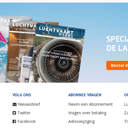
SPECI
DE LA
Bestel d
VOLG ONS
ABONNEE VRAGEN
O
Nieuwsbrief
Neem een Abonnement
Lu
Twitter
Vragen over betaling
Za
Facebook
Adreswijziging
Tr