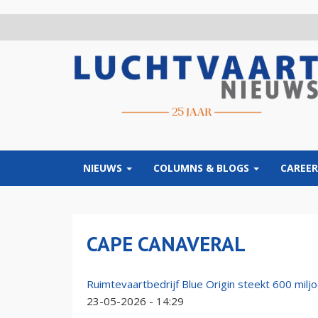
Overslaan
en
naar
de
inhoud
gaan
NIEUWS
COLUMNS & BLOGS
CAREER
CAPE CANAVERAL
Ruimtevaartbedrijf Blue Origin steekt 600 miljoe
23-05-2026 - 14:29