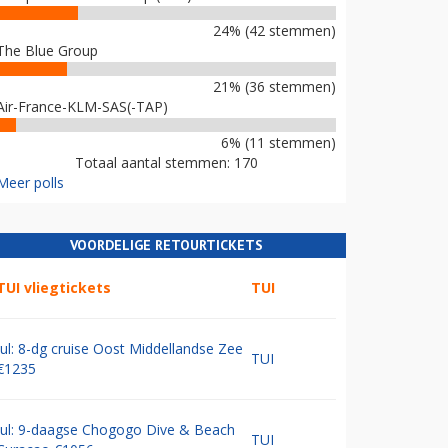
24% (42 stemmen)
The Blue Group
21% (36 stemmen)
Air-France-KLM-SAS(-TAP)
6% (11 stemmen)
Totaal aantal stemmen: 170
Meer polls
VOORDELIGE RETOURTICKETS
TUI vliegtickets
TUI
Jul: 8-dg cruise Oost Middellandse Zee
TUI
€1235
Jul: 9-daagse Chogogo Dive & Beach
TUI