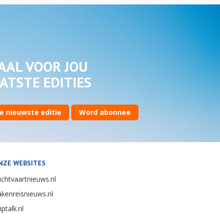
AAL VOOR JOU
ATSTE EDITIES
e nieuwste editie
Word abonnee
NZE WEBSITES
chtvaartnieuws.nl
kenreisnieuws.nl
iptalk.nl