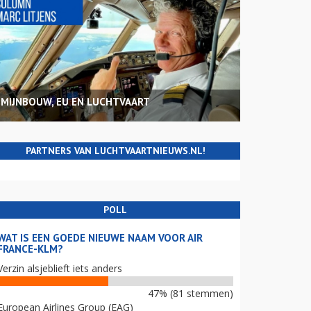
MIJNBOUW, EU EN LUCHTVAART
PARTNERS VAN LUCHTVAARTNIEUWS.NL!
POLL
WAT IS EEN GOEDE NIEUWE NAAM VOOR AIR
FRANCE-KLM?
Verzin alsjeblieft iets anders
47% (81 stemmen)
European Airlines Group (EAG)