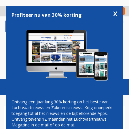
Overslaan
en
x
Digitaal Magazine
Registreer
Check in
naar
Profiteer nu van 30% korting
de
inhoud
gaan
Magazine
Podcasts
Vacatures
Toggl
naviga
Ontvang een jaar lang 30% korting op het beste van
Luchtvaartnieuws en Zakenreisnieuws. Krijg onbeperkt
toegang tot al het nieuws en de bijbehorende Apps.
CONGO
Ontvang tevens 12 maanden het Luchtvaartnieuws
Magazine in de mail of op de mat.