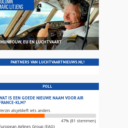
MIJNBOUW, EU EN LUCHTVAART
PARTNERS VAN LUCHTVAARTNIEUWS.NL!
POLL
WAT IS EEN GOEDE NIEUWE NAAM VOOR AIR
FRANCE-KLM?
Verzin alsjeblieft iets anders
47% (81 stemmen)
European Airlines Group (EAG)