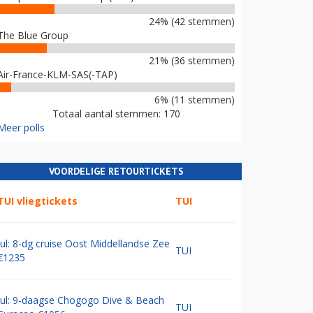
24% (42 stemmen)
The Blue Group
21% (36 stemmen)
Air-France-KLM-SAS(-TAP)
6% (11 stemmen)
Totaal aantal stemmen: 170
Meer polls
VOORDELIGE RETOURTICKETS
TUI vliegtickets
TUI
Jul: 8-dg cruise Oost Middellandse Zee
TUI
€1235
Jul: 9-daagse Chogogo Dive & Beach
TUI