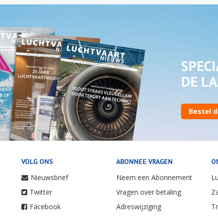
SPECI
DE LA
Bestel d
VOLG ONS
ABONNEE VRAGEN
O
Nieuwsbrief
Neem een Abonnement
Lu
Twitter
Vragen over betaling
Za
Facebook
Adreswijziging
Tr