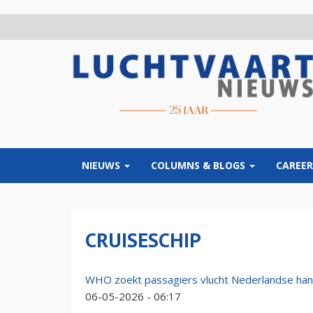
Overslaan
en
naar
de
inhoud
gaan
NIEUWS
COLUMNS & BLOGS
CAREER
CRUISESCHIP
WHO zoekt passagiers vlucht Nederlandse hant
06-05-2026 - 06:17