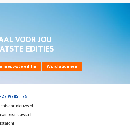
AAL VOOR JOU
ATSTE EDITIES
e nieuwste editie
Word abonnee
NZE WEBSITES
chtvaartnieuws.nl
kenreisnieuws.nl
iptalk.nl