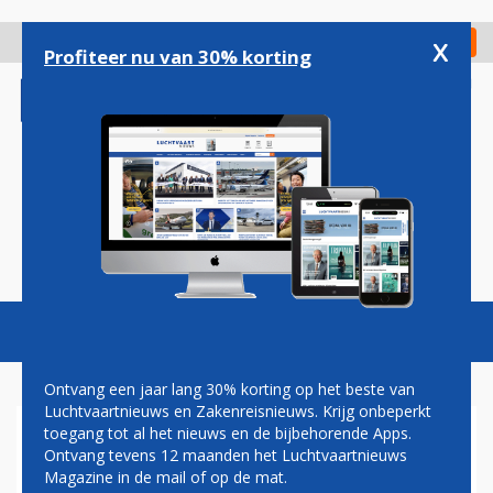
Overslaan
en
x
Digitaal Magazine
Registreer
Check in
naar
Profiteer nu van 30% korting
de
inhoud
gaan
Magazine
Podcasts
Vacatures
Toggl
naviga
Ontvang een jaar lang 30% korting op het beste van
Luchtvaartnieuws en Zakenreisnieuws. Krijg onbeperkt
toegang tot al het nieuws en de bijbehorende Apps.
DEPARTMENT OF HOMELAND
Ontvang tevens 12 maanden het Luchtvaartnieuws
SECURITY
Magazine in de mail of op de mat.