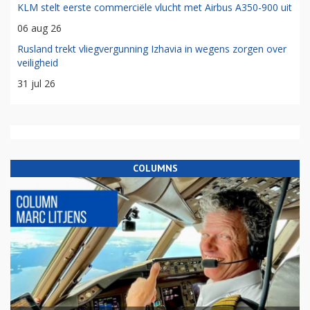
KLM stelt eerste commerciële vlucht met Airbus A350-900 uit
06 aug 26
Rusland trekt vliegvergunning Izhavia in wegens zorgen over
veiligheid
31 jul 26
COLUMNS