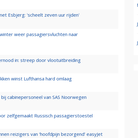
t Esbjerg: 'scheelt zeven uur rijden'
 winter weer passagiersvluchten naar
ernood in: streep door vlootuitbreiding
ukken winst Lufthansa hard omlaag
 bij cabinepersoneel van SAS Noorwegen
voor zelfgemaakt Russisch passagierstoestel
nen reizigers van ‘hoofdpijn bezorgend’ easyJet