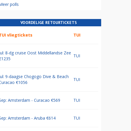
Meer polls
VOORDELIGE RETOURTICKETS
TUI vliegtickets
TUI
Jul: 8-dg cruise Oost Middellandse Zee
TUI
€1235
Jul: 9-daagse Chogogo Dive & Beach
TUI
Curacao €1056
Sep: Amsterdam - Curacao €569
TUI
Sep: Amsterdam - Aruba €614
TUI