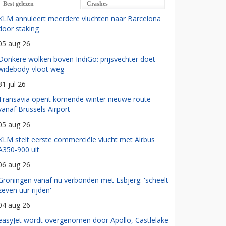
Best gelezen
Crashes
KLM annuleert meerdere vluchten naar Barcelona
door staking
05 aug 26
Donkere wolken boven IndiGo: prijsvechter doet
widebody-vloot weg
31 jul 26
Transavia opent komende winter nieuwe route
vanaf Brussels Airport
05 aug 26
KLM stelt eerste commerciële vlucht met Airbus
A350-900 uit
06 aug 26
Groningen vanaf nu verbonden met Esbjerg: 'scheelt
zeven uur rijden'
04 aug 26
easyJet wordt overgenomen door Apollo, Castlelake