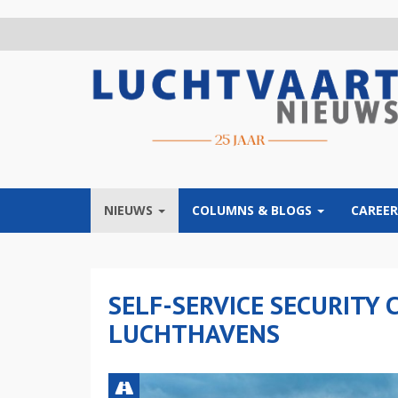
Overslaan
en
naar
de
inhoud
gaan
NIEUWS
COLUMNS & BLOGS
CAREER
SELF-SERVICE SECURITY
LUCHTHAVENS