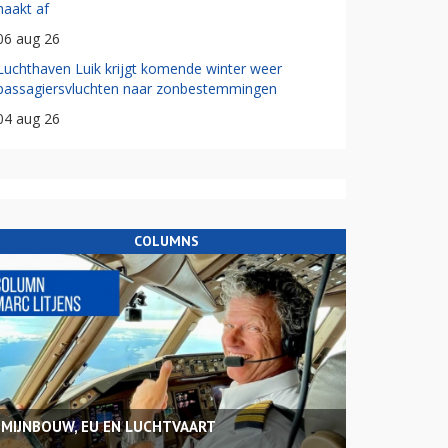
haakt af
06 aug 26
Luchthaven Luik krijgt komende winter weer
passagiersvluchten naar zonbestemmingen
04 aug 26
COLUMNS
MIJNBOUW, EU EN LUCHTVAART