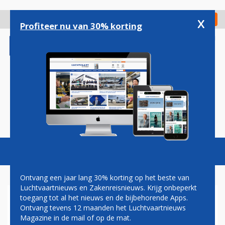
Overslaan
en
x
Digitaal Magazine
Registreer
Check in
naar
Profiteer nu van 30% korting
de
inhoud
gaan
Magazine
Podcasts
Vacatures
Toggl
naviga
Ontvang een jaar lang 30% korting op het beste van
Luchtvaartnieuws en Zakenreisnieuws. Krijg onbeperkt
toegang tot al het nieuws en de bijbehorende Apps.
EDINBURGH AIRPORT
Ontvang tevens 12 maanden het Luchtvaartnieuws
Magazine in de mail of op de mat.