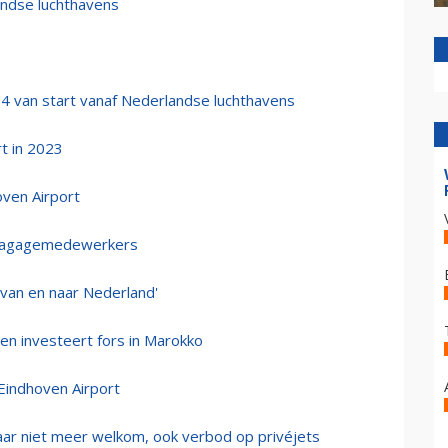
andse luchthavens
24 van start vanaf Nederlandse luchthavens
t in 2023
oven Airport
or bagagemedewerkers
 van en naar Nederland'
en investeert fors in Marokko
Eindhoven Airport
aar niet meer welkom, ook verbod op privéjets