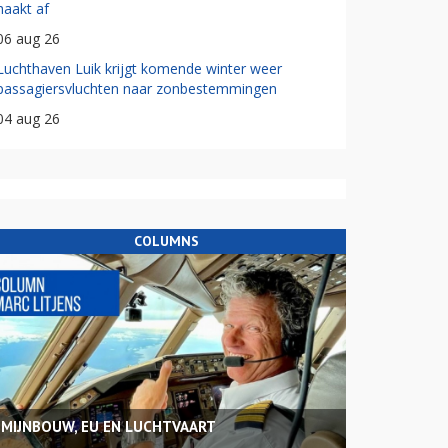
haakt af
06 aug 26
Luchthaven Luik krijgt komende winter weer
passagiersvluchten naar zonbestemmingen
04 aug 26
COLUMNS
MIJNBOUW, EU EN LUCHTVAART