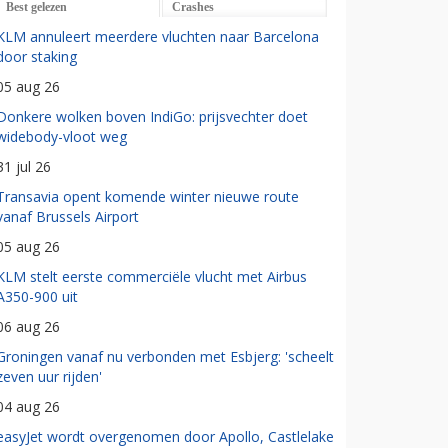
Best gelezen
Crashes
KLM annuleert meerdere vluchten naar Barcelona
door staking
05 aug 26
Donkere wolken boven IndiGo: prijsvechter doet
widebody-vloot weg
31 jul 26
Transavia opent komende winter nieuwe route
vanaf Brussels Airport
05 aug 26
KLM stelt eerste commerciële vlucht met Airbus
A350-900 uit
06 aug 26
Groningen vanaf nu verbonden met Esbjerg: 'scheelt
zeven uur rijden'
04 aug 26
easyJet wordt overgenomen door Apollo, Castlelake