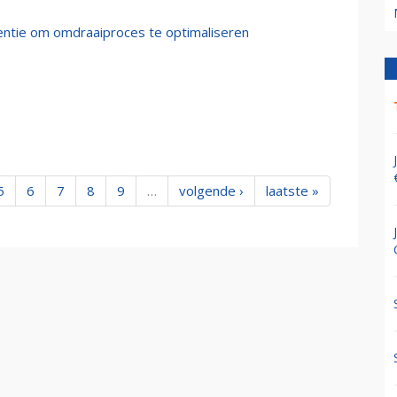
gentie om omdraaiproces te optimaliseren
5
6
7
8
9
…
volgende ›
laatste »