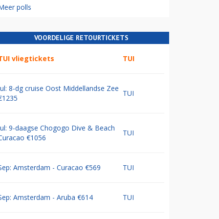
Meer polls
VOORDELIGE RETOURTICKETS
TUI vliegtickets
TUI
Jul: 8-dg cruise Oost Middellandse Zee
TUI
€1235
Jul: 9-daagse Chogogo Dive & Beach
TUI
Curacao €1056
Sep: Amsterdam - Curacao €569
TUI
Sep: Amsterdam - Aruba €614
TUI