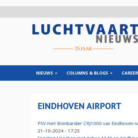
Overslaan
en
naar
de
inhoud
gaan
NIEUWS
COLUMNS & BLOGS
CAREER
EINDHOVEN AIRPORT
PSV met Bombardier CRJ1000 van Eindhoven na
21-10-2024 - 17:23