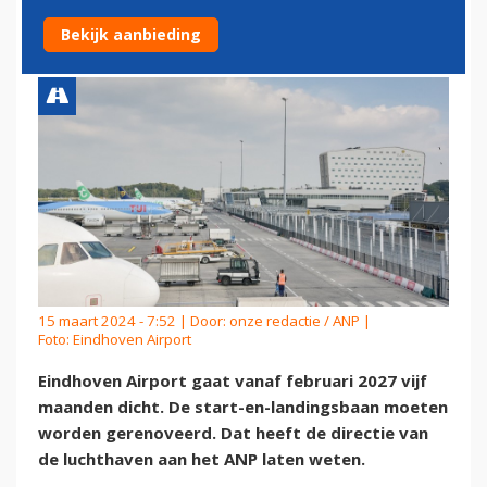
MAANDEN DICHT
Bekijk aanbieding
15 maart 2024 - 7:52 | Door:
onze redactie / ANP
|
Foto: Eindhoven Airport
Eindhoven Airport gaat vanaf februari 2027 vijf
maanden dicht. De start-en-landingsbaan moeten
worden gerenoveerd. Dat heeft de directie van
de luchthaven aan het ANP laten weten.