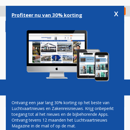
Overslaan
en
x
Digitaal Magazine
Registreer
Check in
naar
Profiteer nu van 30% korting
de
inhoud
gaan
Magazine
Podcasts
Vacatures
Toggl
naviga
Ontvang een jaar lang 30% korting op het beste van
Luchtvaartnieuws en Zakenreisnieuws. Krijg onbeperkt
toegang tot al het nieuws en de bijbehorende Apps.
EINDHOVEN AIRPORT VANAF
Ontvang tevens 12 maanden het Luchtvaartnieuws
FEBRUARI 2027 VIJF
Magazine in de mail of op de mat.