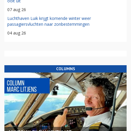
ooit uit
07 aug 26
Luchthaven Luik krijgt komende winter weer
passagiersvluchten naar zonbestemmingen
04 aug 26
COLUMNS