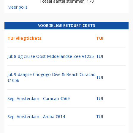
Totaal aantal stemmen: 170
Meer polls
VOORDELIGE RETOURTICKETS
TUI vliegtickets
TUI
Jul: 8-dg cruise Oost Middellandse Zee €1235
TUI
Jul: 9-daagse Chogogo Dive & Beach Curacao
TUI
€1056
Sep: Amsterdam - Curacao €569
TUI
Sep: Amsterdam - Aruba €614
TUI