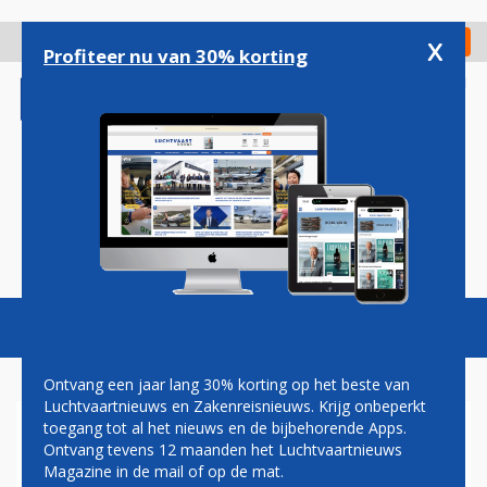
Overslaan
en
x
Digitaal Magazine
Registreer
Check in
naar
Profiteer nu van 30% korting
de
inhoud
gaan
Magazine
Podcasts
Vacatures
Toggl
naviga
Ontvang een jaar lang 30% korting op het beste van
Luchtvaartnieuws en Zakenreisnieuws. Krijg onbeperkt
toegang tot al het nieuws en de bijbehorende Apps.
FLEXTICKET
Ontvang tevens 12 maanden het Luchtvaartnieuws
Magazine in de mail of op de mat.