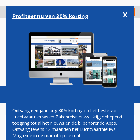
Overslaan
en
x
Digitaal Magazine
Registreer
Check in
naar
Profiteer nu van 30% korting
de
inhoud
gaan
Magazine
Podcasts
Vacatures
Toggl
naviga
Ontvang een jaar lang 30% korting op het beste van
Luchtvaartnieuws en Zakenreisnieuws. Krijg onbeperkt
toegang tot al het nieuws en de bijbehorende Apps.
FLEXTICKET
Ontvang tevens 12 maanden het Luchtvaartnieuws
Magazine in de mail of op de mat.