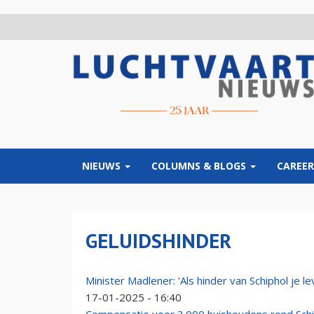
Overslaan
en
naar
de
inhoud
gaan
NIEUWS
COLUMNS & BLOGS
CAREER
GELUIDSHINDER
Minister Madlener: 'Als hinder van Schiphol je 
17-01-2025 - 16:40