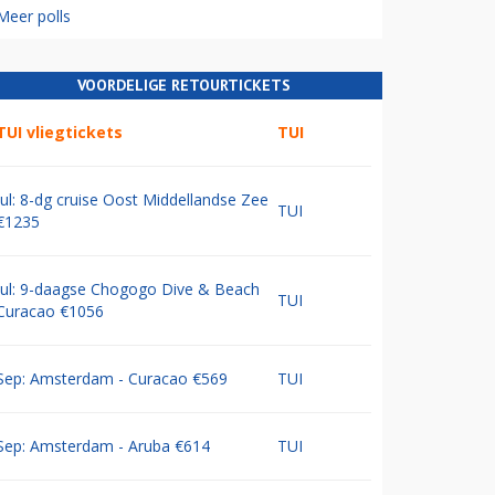
Meer polls
VOORDELIGE RETOURTICKETS
TUI vliegtickets
TUI
Jul: 8-dg cruise Oost Middellandse Zee
TUI
€1235
Jul: 9-daagse Chogogo Dive & Beach
TUI
Curacao €1056
Sep: Amsterdam - Curacao €569
TUI
Sep: Amsterdam - Aruba €614
TUI