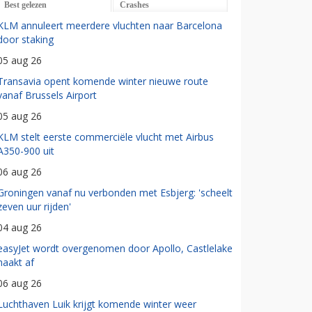
Best gelezen
Crashes
KLM annuleert meerdere vluchten naar Barcelona
door staking
05 aug 26
Transavia opent komende winter nieuwe route
vanaf Brussels Airport
05 aug 26
KLM stelt eerste commerciële vlucht met Airbus
A350-900 uit
06 aug 26
Groningen vanaf nu verbonden met Esbjerg: 'scheelt
zeven uur rijden'
04 aug 26
easyJet wordt overgenomen door Apollo, Castlelake
haakt af
06 aug 26
Luchthaven Luik krijgt komende winter weer