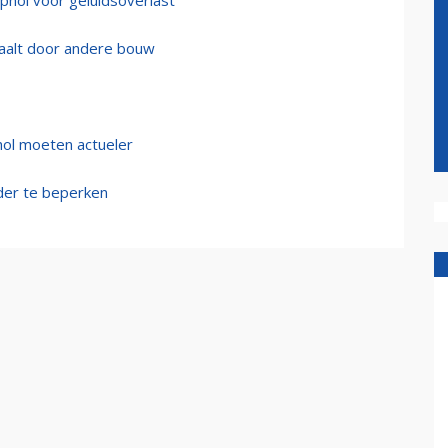
phol voor geluidsoverlast
daalt door andere bouw
ol moeten actueler
nder te beperken