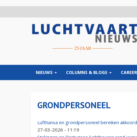
Overslaan
en
naar
de
inhoud
gaan
NIEUWS
COLUMNS & BLOGS
CAREER
GRONDPERSONEEL
Lufthansa en grondpersoneel bereiken akkoor
27-03-2026 - 11:19