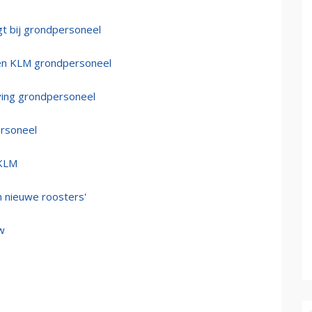
gt bij grondpersoneel
gen KLM grondpersoneel
ving grondpersoneel
ersoneel
 KLM
 nieuwe roosters'
w