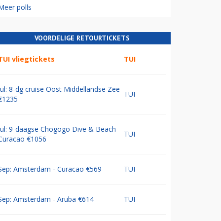
Meer polls
VOORDELIGE RETOURTICKETS
TUI vliegtickets
TUI
Jul: 8-dg cruise Oost Middellandse Zee
TUI
€1235
Jul: 9-daagse Chogogo Dive & Beach
TUI
Curacao €1056
Sep: Amsterdam - Curacao €569
TUI
Sep: Amsterdam - Aruba €614
TUI