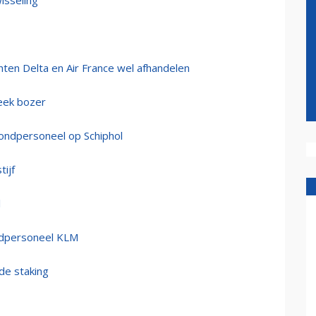
isseling
ten Delta en Air France wel afhandelen
eek bozer
ondpersoneel op Schiphol
ijf
l
ndpersoneel KLM
de staking