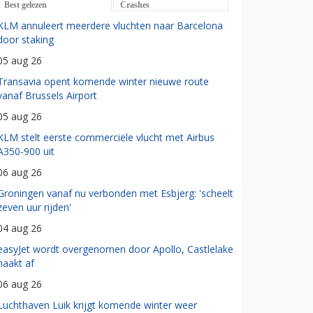
Best gelezen
Crashes
KLM annuleert meerdere vluchten naar Barcelona
door staking
05 aug 26
Transavia opent komende winter nieuwe route
vanaf Brussels Airport
05 aug 26
KLM stelt eerste commerciële vlucht met Airbus
A350-900 uit
06 aug 26
Groningen vanaf nu verbonden met Esbjerg: 'scheelt
zeven uur rijden'
04 aug 26
easyJet wordt overgenomen door Apollo, Castlelake
haakt af
06 aug 26
Luchthaven Luik krijgt komende winter weer