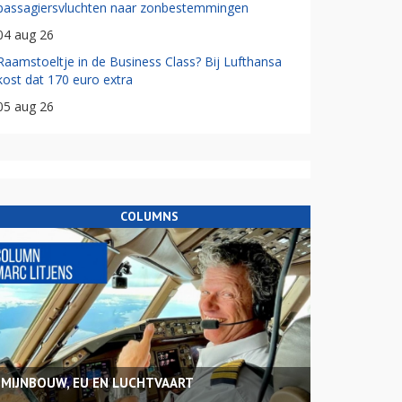
passagiersvluchten naar zonbestemmingen
04 aug 26
Raamstoeltje in de Business Class? Bij Lufthansa
kost dat 170 euro extra
05 aug 26
COLUMNS
MIJNBOUW, EU EN LUCHTVAART