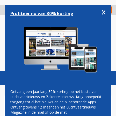
Overslaan
en
x
Digitaal Magazine
Registreer
Check in
naar
Profiteer nu van 30% korting
de
inhoud
gaan
Magazine
Podcasts
Vacatures
Toggl
naviga
Ontvang een jaar lang 30% korting op het beste van
Luchtvaartnieuws en Zakenreisnieuws. Krijg onbeperkt
toegang tot al het nieuws en de bijbehorende Apps.
HOF BUIGT ZICH OVER
Ontvang tevens 12 maanden het Luchtvaartnieuws
STAKINGSRECHT KLM'ERS
Magazine in de mail of op de mat.