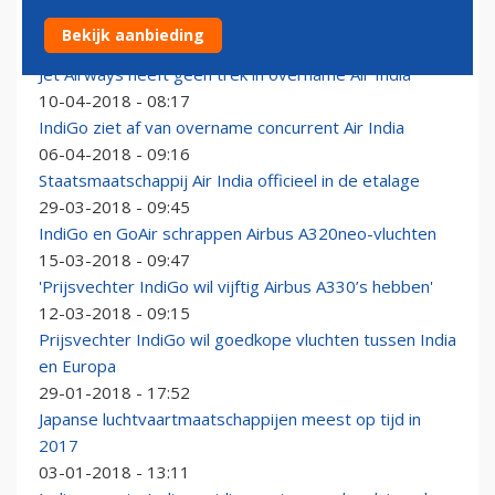
Concurrentieslag dreigt op luchtvaartmarkt in India
Bekijk aanbieding
04-06-2018 - 05:33
Jet Airways heeft geen trek in overname Air India
10-04-2018 - 08:17
IndiGo ziet af van overname concurrent Air India
06-04-2018 - 09:16
Staatsmaatschappij Air India officieel in de etalage
29-03-2018 - 09:45
IndiGo en GoAir schrappen Airbus A320neo-vluchten
15-03-2018 - 09:47
'Prijsvechter IndiGo wil vijftig Airbus A330’s hebben'
12-03-2018 - 09:15
Prijsvechter IndiGo wil goedkope vluchten tussen India
en Europa
29-01-2018 - 17:52
Japanse luchtvaartmaatschappijen meest op tijd in
2017
03-01-2018 - 13:11