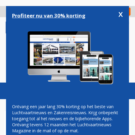
Overslaan
en
x
Digitaal Magazine
Registreer
Check in
naar
Profiteer nu van 30% korting
de
inhoud
gaan
Magazine
Podcasts
Vacatures
Toggl
naviga
Ontvang een jaar lang 30% korting op het beste van
Luchtvaartnieuws en Zakenreisnieuws. Krijg onbeperkt
toegang tot al het nieuws en de bijbehorende Apps.
INDIGO
Ontvang tevens 12 maanden het Luchtvaartnieuws
Magazine in de mail of op de mat.