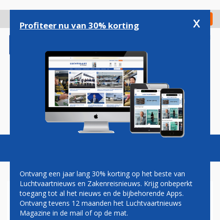
Overslaan
en
x
Digitaal Magazine
Registreer
Check in
naar
Profiteer nu van 30% korting
de
inhoud
gaan
Magazine
Podcasts
Vacatures
Toggl
naviga
Ontvang een jaar lang 30% korting op het beste van
Luchtvaartnieuws en Zakenreisnieuws. Krijg onbeperkt
toegang tot al het nieuws en de bijbehorende Apps.
INTERCONTINENTAAL
Ontvang tevens 12 maanden het Luchtvaartnieuws
Magazine in de mail of op de mat.