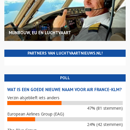
MIJNBOUW, EU EN LUCHTVAART
PARTNERS VAN LUCHTVAARTNIEUWS.NL!
POLL
WAT IS EEN GOEDE NIEUWE NAAM VOOR AIR FRANCE-KLM?
Verzin alsjeblieft iets anders
47% (81 stemmen)
European Airlines Group (EAG)
24% (42 stemmen)