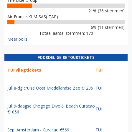
The Blue Group
21% (36 stemmen)
Air-France-KLM-SAS(-TAP)
6% (11 stemmen)
Totaal aantal stemmen: 170
Meer polls
VOORDELIGE RETOURTICKETS
TUI vliegtickets
TUI
Jul: 8-dg cruise Oost Middellandse Zee €1235
TUI
Jul: 9-daagse Chogogo Dive & Beach Curacao
TUI
€1056
Sep: Amsterdam - Curacao €569
TUI