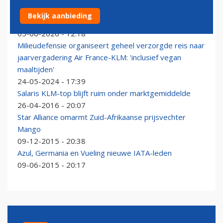
Luchtvaartleiders bijeen in Rio: gevolgen crisis Midden-
Bekijk aanbieding
Oosten hoog op de agenda
05-06-2026 - 12:18
Milieudefensie organiseert geheel verzorgde reis naar
jaarvergadering Air France-KLM: 'inclusief vegan
maaltijden'
24-05-2024 - 17:39
Salaris KLM-top blijft ruim onder marktgemiddelde
26-04-2016 - 20:07
Star Alliance omarmt Zuid-Afrikaanse prijsvechter
Mango
09-12-2015 - 20:38
Azul, Germania en Vueling nieuwe IATA-leden
09-06-2015 - 20:17