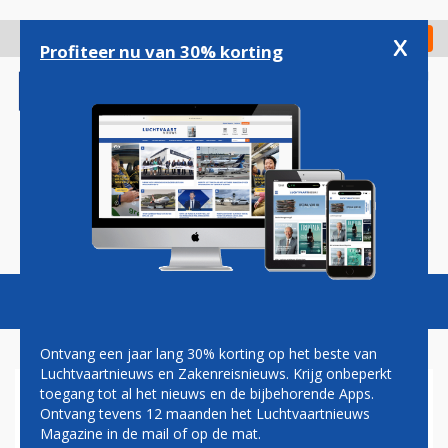
Overslaan
en
x
Digitaal Magazine
Registreer
Check in
naar
Profiteer nu van 30% korting
de
inhoud
gaan
Magazine
Podcasts
Vacatures
Toggl
naviga
Ontvang een jaar lang 30% korting op het beste van
Luchtvaartnieuws en Zakenreisnieuws. Krijg onbeperkt
toegang tot al het nieuws en de bijbehorende Apps.
JAARVERGADERING
Ontvang tevens 12 maanden het Luchtvaartnieuws
Magazine in de mail of op de mat.