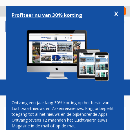
Overslaan
en
x
Digitaal Magazine
Registreer
Check in
naar
Profiteer nu van 30% korting
de
inhoud
gaan
Magazine
Podcasts
Vacatures
Toggl
naviga
Ontvang een jaar lang 30% korting op het beste van
Luchtvaartnieuws en Zakenreisnieuws. Krijg onbeperkt
toegang tot al het nieuws en de bijbehorende Apps.
JASPER SPRUIT
Ontvang tevens 12 maanden het Luchtvaartnieuws
Magazine in de mail of op de mat.