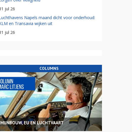
31 jul 26
Luchthavens Napels maand dicht voor onderhoud:
KLM en Transavia wijken uit
31 jul 26
COLUMNS
MIJNBOUW, EU EN LUCHTVAART