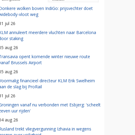
Donkere wolken boven IndiGo: prijsvechter doet
widebody-vloot weg
31 jul 26
KLM annuleert meerdere vluchten naar Barcelona
door staking
05 aug 26
Transavia opent komende winter nieuwe route
vanaf Brussels Airport
05 aug 26
Voormalig financieel directeur KLM Erik Swelheim
aan de slag bij ProRail
31 jul 26
Groningen vanaf nu verbonden met Esbjerg: 'scheelt
zeven uur rijden'
04 aug 26
Rusland trekt vliegvergunning Izhavia in wegens
zorgen over veiligheid