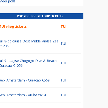
Meer polls
VOORDELIGE RETOURTICKETS
TUI vliegtickets
TUI
Jul: 8-dg cruise Oost Middellandse Zee
TUI
€1235
Jul: 9-daagse Chogogo Dive & Beach
TUI
Curacao €1056
Sep: Amsterdam - Curacao €569
TUI
Sep: Amsterdam - Aruba €614
TUI