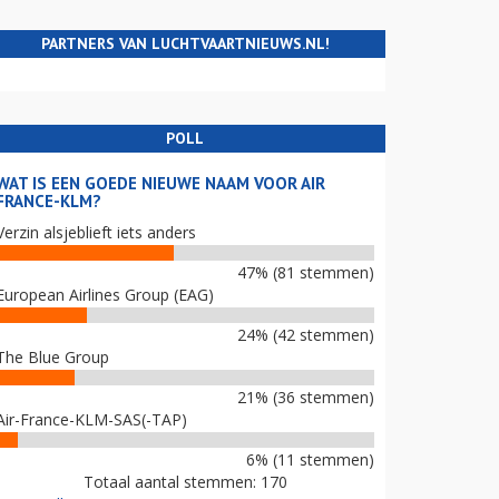
PARTNERS VAN LUCHTVAARTNIEUWS.NL!
POLL
WAT IS EEN GOEDE NIEUWE NAAM VOOR AIR
FRANCE-KLM?
Verzin alsjeblieft iets anders
47% (81 stemmen)
European Airlines Group (EAG)
24% (42 stemmen)
The Blue Group
21% (36 stemmen)
Air-France-KLM-SAS(-TAP)
6% (11 stemmen)
Totaal aantal stemmen: 170