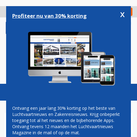
Overslaan
en
x
Digitaal Magazine
Registreer
Check in
naar
Profiteer nu van 30% korting
de
inhoud
gaan
Magazine
Podcasts
Vacatures
Toggl
naviga
Ontvang een jaar lang 30% korting op het beste van
Luchtvaartnieuws en Zakenreisnieuws. Krijg onbeperkt
toegang tot al het nieuws en de bijbehorende Apps.
KIEV
Ontvang tevens 12 maanden het Luchtvaartnieuws
Magazine in de mail of op de mat.