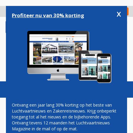
Overslaan
en
x
Digitaal Magazine
Registreer
Check in
naar
Profiteer nu van 30% korting
de
inhoud
gaan
Magazine
Podcasts
Vacatures
Toggl
naviga
Ontvang een jaar lang 30% korting op het beste van
Luchtvaartnieuws en Zakenreisnieuws. Krijg onbeperkt
toegang tot al het nieuws en de bijbehorende Apps.
UKRAINE INTERNATIONAL
Ontvang tevens 12 maanden het Luchtvaartnieuws
NIEUWE SERVICE NAAR
Magazine in de mail of op de mat.