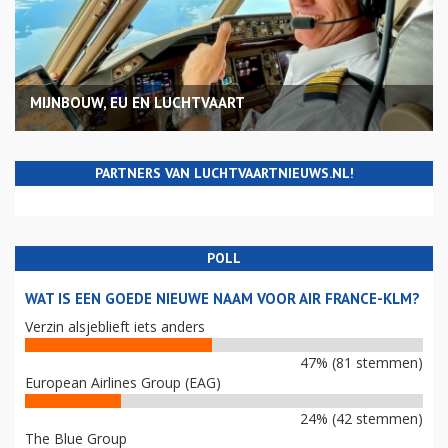
MIJNBOUW, EU EN LUCHTVAART
PARTNERS VAN LUCHTVAARTNIEUWS.NL!
POLL
WAT IS EEN GOEDE NIEUWE NAAM VOOR AIR FRANCE-KLM?
Verzin alsjeblieft iets anders
47% (81 stemmen)
European Airlines Group (EAG)
24% (42 stemmen)
The Blue Group