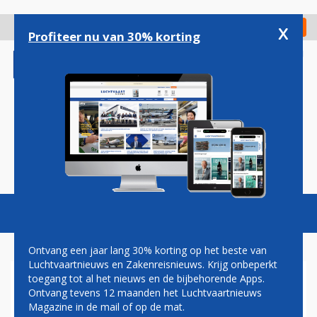
Overslaan
en
x
Digitaal Magazine
Registreer
Check in
naar
Profiteer nu van 30% korting
de
inhoud
gaan
Magazine
Podcasts
Vacatures
Toggl
naviga
Ontvang een jaar lang 30% korting op het beste van
Luchtvaartnieuws en Zakenreisnieuws. Krijg onbeperkt
toegang tot al het nieuws en de bijbehorende Apps.
KUWAIT AIRWAYS
Ontvang tevens 12 maanden het Luchtvaartnieuws
Magazine in de mail of op de mat.