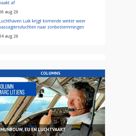
haakt af
06 aug 26
Luchthaven Luik krijgt komende winter weer
passagiersvluchten naar zonbestemmingen
04 aug 26
COLUMNS
MIJNBOUW, EU EN LUCHTVAART