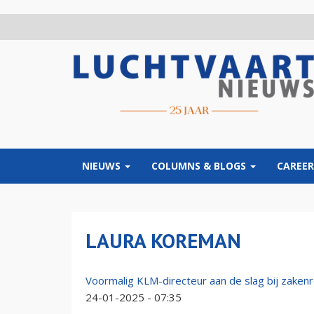
Overslaan
en
naar
de
inhoud
gaan
NIEUWS
COLUMNS & BLOGS
CAREER
LAURA KOREMAN
Voormalig KLM-directeur aan de slag bij zakenr
24-01-2025 - 07:35