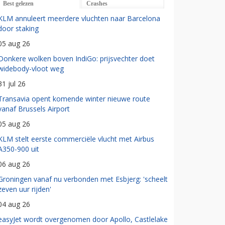
Best gelezen
Crashes
KLM annuleert meerdere vluchten naar Barcelona
door staking
05 aug 26
Donkere wolken boven IndiGo: prijsvechter doet
widebody-vloot weg
31 jul 26
Transavia opent komende winter nieuwe route
vanaf Brussels Airport
05 aug 26
KLM stelt eerste commerciële vlucht met Airbus
A350-900 uit
06 aug 26
Groningen vanaf nu verbonden met Esbjerg: 'scheelt
zeven uur rijden'
04 aug 26
easyJet wordt overgenomen door Apollo, Castlelake