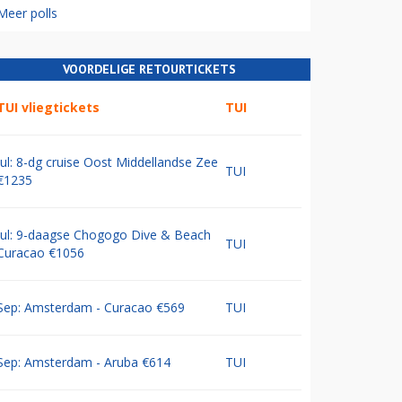
Meer polls
VOORDELIGE RETOURTICKETS
TUI vliegtickets
TUI
Jul: 8-dg cruise Oost Middellandse Zee
TUI
€1235
Jul: 9-daagse Chogogo Dive & Beach
TUI
Curacao €1056
Sep: Amsterdam - Curacao €569
TUI
Sep: Amsterdam - Aruba €614
TUI