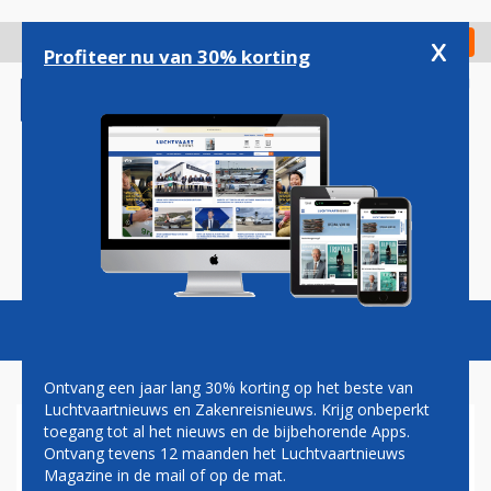
Overslaan
en
x
Digitaal Magazine
Registreer
Check in
naar
Profiteer nu van 30% korting
de
inhoud
gaan
Magazine
Podcasts
Vacatures
Toggl
naviga
Ontvang een jaar lang 30% korting op het beste van
Luchtvaartnieuws en Zakenreisnieuws. Krijg onbeperkt
toegang tot al het nieuws en de bijbehorende Apps.
LAURA KOREMAN
Ontvang tevens 12 maanden het Luchtvaartnieuws
Magazine in de mail of op de mat.