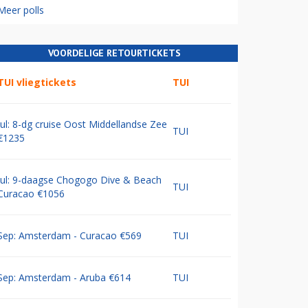
Meer polls
VOORDELIGE RETOURTICKETS
TUI vliegtickets
TUI
Jul: 8-dg cruise Oost Middellandse Zee
TUI
€1235
Jul: 9-daagse Chogogo Dive & Beach
TUI
Curacao €1056
Sep: Amsterdam - Curacao €569
TUI
Sep: Amsterdam - Aruba €614
TUI