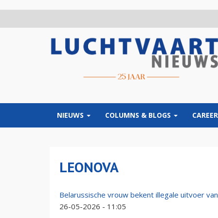
Overslaan
en
naar
de
inhoud
gaan
NIEUWS
COLUMNS & BLOGS
CAREER
LEONOVA
Belarussische vrouw bekent illegale uitvoer va
26-05-2026 - 11:05