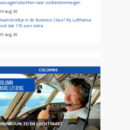
passagiersvluchten naar zonbestemmingen
04 aug 26
Raamstoeltje in de Business Class? Bij Lufthansa
kost dat 170 euro extra
05 aug 26
COLUMNS
MIJNBOUW, EU EN LUCHTVAART