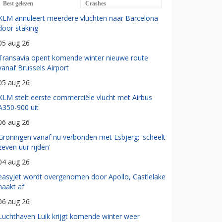
Best gelezen
Crashes
KLM annuleert meerdere vluchten naar Barcelona
door staking
05 aug 26
Transavia opent komende winter nieuwe route
vanaf Brussels Airport
05 aug 26
KLM stelt eerste commerciële vlucht met Airbus
A350-900 uit
06 aug 26
Groningen vanaf nu verbonden met Esbjerg: 'scheelt
zeven uur rijden'
04 aug 26
easyJet wordt overgenomen door Apollo, Castlelake
haakt af
06 aug 26
Luchthaven Luik krijgt komende winter weer