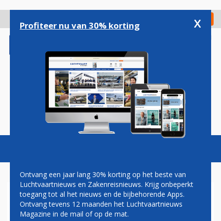
Overslaan
en
x
Digitaal Magazine
Registreer
Check in
naar
Profiteer nu van 30% korting
de
inhoud
gaan
Magazine
Podcasts
Vacatures
Toggl
naviga
Ontvang een jaar lang 30% korting op het beste van
Luchtvaartnieuws en Zakenreisnieuws. Krijg onbeperkt
toegang tot al het nieuws en de bijbehorende Apps.
LONDEN CITY
Ontvang tevens 12 maanden het Luchtvaartnieuws
Magazine in de mail of op de mat.