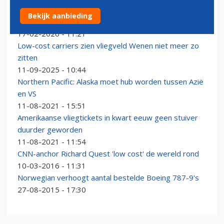
Na geslaagde proef nu overal 'Business Class' bij Wizz
Bekijk aanbieding
Air
17-02-2026 - 11:21
Low-cost carriers zien vliegveld Wenen niet meer zo
zitten
11-09-2025 - 10:44
Northern Pacific: Alaska moet hub worden tussen Azië
en VS
11-08-2021 - 15:51
Amerikaanse vliegtickets in kwart eeuw geen stuiver
duurder geworden
11-08-2021 - 11:54
CNN-anchor Richard Quest 'low cost' de wereld rond
10-03-2016 - 11:31
Norwegian verhoogt aantal bestelde Boeing 787-9's
27-08-2015 - 17:30