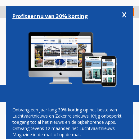
Overslaan
en
x
Digitaal Magazine
Registreer
Check in
naar
Profiteer nu van 30% korting
de
inhoud
gaan
Magazine
Podcasts
Vacatures
Toggl
naviga
Ontvang een jaar lang 30% korting op het beste van
Luchtvaartnieuws en Zakenreisnieuws. Krijg onbeperkt
toegang tot al het nieuws en de bijbehorende Apps.
LOWCOST
Ontvang tevens 12 maanden het Luchtvaartnieuws
Magazine in de mail of op de mat.