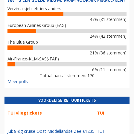
WAT IS EEN GOEDE NIEUWE NAAM VOOR AIR FRANCE-KLM?
Verzin alsjeblieft iets anders
47% (81 stemmen)
European Airlines Group (EAG)
24% (42 stemmen)
The Blue Group
21% (36 stemmen)
Air-France-KLM-SAS(-TAP)
6% (11 stemmen)
Totaal aantal stemmen: 170
Meer polls
VOORDELIGE RETOURTICKETS
TUI vliegtickets
TUI
Jul: 8-dg cruise Oost Middellandse Zee €1235
TUI