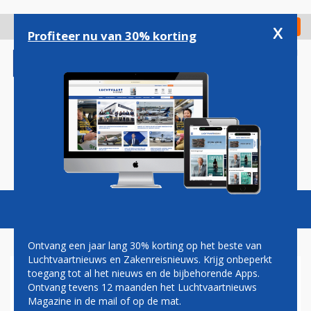
Overslaan
en
x
Digitaal Magazine
Registreer
Check in
naar
Profiteer nu van 30% korting
de
inhoud
gaan
Magazine
Podcasts
Vacatures
Toggl
naviga
Ontvang een jaar lang 30% korting op het beste van
Luchtvaartnieuws en Zakenreisnieuws. Krijg onbeperkt
toegang tot al het nieuws en de bijbehorende Apps.
LUCHTVAARTAGENDA
Ontvang tevens 12 maanden het Luchtvaartnieuws
Magazine in de mail of op de mat.