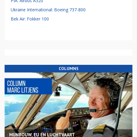
PIA: Airbus A320
Ukraine International: Boeing 737-800
Bek Air: Fokker 100
COLUMNS
MIJNBOUW, EU EN LUCHTVAART