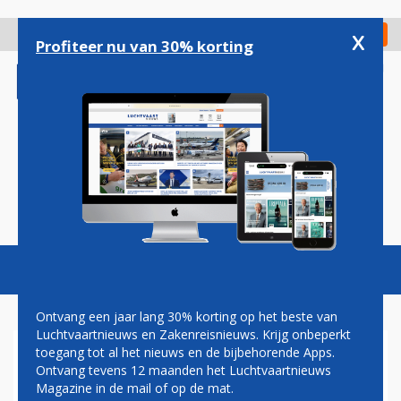
Overslaan
en
x
Digitaal Magazine
Registreer
Check in
naar
Profiteer nu van 30% korting
de
inhoud
gaan
Magazine
Podcasts
Vacatures
Toggl
naviga
Ontvang een jaar lang 30% korting op het beste van
Luchtvaartnieuws en Zakenreisnieuws. Krijg onbeperkt
toegang tot al het nieuws en de bijbehorende Apps.
LUCHTVAARTAGENDA
Ontvang tevens 12 maanden het Luchtvaartnieuws
Magazine in de mail of op de mat.