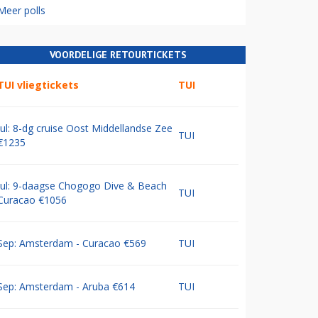
Meer polls
VOORDELIGE RETOURTICKETS
TUI vliegtickets
TUI
Jul: 8-dg cruise Oost Middellandse Zee
TUI
€1235
Jul: 9-daagse Chogogo Dive & Beach
TUI
Curacao €1056
Sep: Amsterdam - Curacao €569
TUI
Sep: Amsterdam - Aruba €614
TUI