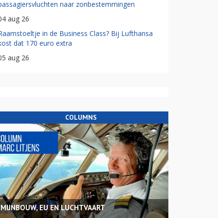
passagiersvluchten naar zonbestemmingen
04 aug 26
Raamstoeltje in de Business Class? Bij Lufthansa
kost dat 170 euro extra
05 aug 26
COLUMNS
MIJNBOUW, EU EN LUCHTVAART