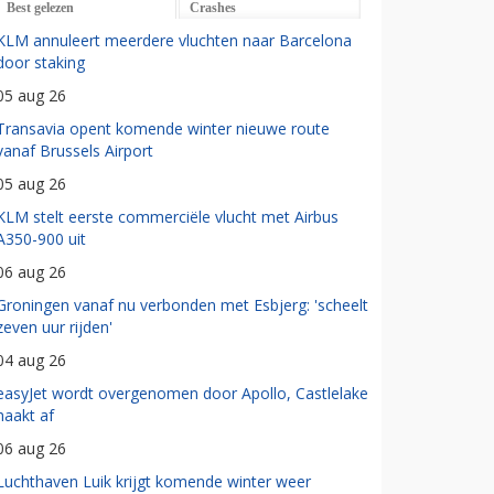
Best gelezen
Crashes
KLM annuleert meerdere vluchten naar Barcelona
door staking
05 aug 26
Transavia opent komende winter nieuwe route
vanaf Brussels Airport
05 aug 26
KLM stelt eerste commerciële vlucht met Airbus
A350-900 uit
06 aug 26
Groningen vanaf nu verbonden met Esbjerg: 'scheelt
zeven uur rijden'
04 aug 26
easyJet wordt overgenomen door Apollo, Castlelake
haakt af
06 aug 26
Luchthaven Luik krijgt komende winter weer