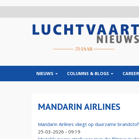
Overslaan
en
naar
de
inhoud
gaan
NIEUWS
COLUMNS & BLOGS
CAREER
MANDARIN AIRLINES
Mandarin Airlines vliegt op duurzame brandstof
25-03-2026 - 09:19