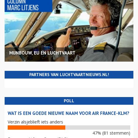
MIJNBOUW, EU EN LUCHTVAART
PARTNERS VAN LUCHTVAARTNIEUWS.NL!
POLL
WAT IS EEN GOEDE NIEUWE NAAM VOOR AIR FRANCE-KLM?
Verzin alsjeblieft iets anders
47% (81 stemmen)