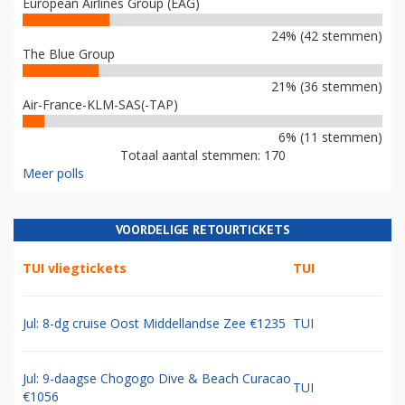
European Airlines Group (EAG)
24% (42 stemmen)
The Blue Group
21% (36 stemmen)
Air-France-KLM-SAS(-TAP)
6% (11 stemmen)
Totaal aantal stemmen: 170
Meer polls
VOORDELIGE RETOURTICKETS
TUI vliegtickets
TUI
Jul: 8-dg cruise Oost Middellandse Zee €1235
TUI
Jul: 9-daagse Chogogo Dive & Beach Curacao
TUI
€1056