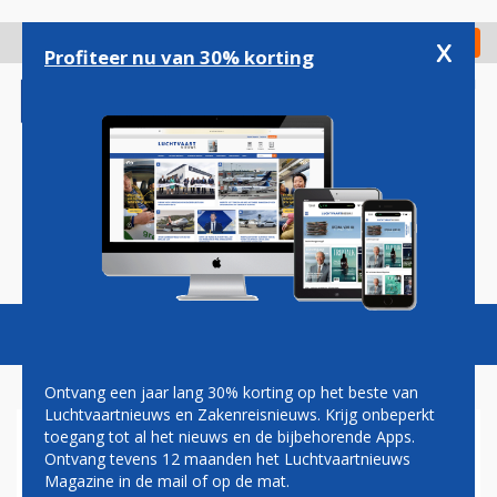
Overslaan
en
x
Digitaal Magazine
Registreer
Check in
naar
Profiteer nu van 30% korting
de
inhoud
gaan
Magazine
Podcasts
Vacatures
Toggl
naviga
Ontvang een jaar lang 30% korting op het beste van
Luchtvaartnieuws en Zakenreisnieuws. Krijg onbeperkt
toegang tot al het nieuws en de bijbehorende Apps.
MANDARIN AIRLINES NIEUWE
Ontvang tevens 12 maanden het Luchtvaartnieuws
KLANT VOOR ATR
Magazine in de mail of op de mat.